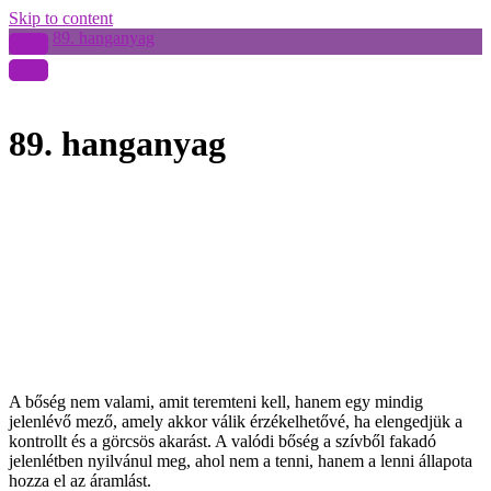
Skip to content
89. hanganyag
89. hanganyag
A bőség nem valami, amit teremteni kell, hanem egy mindig
jelenlévő mező, amely akkor válik érzékelhetővé, ha elengedjük a
kontrollt és a görcsös akarást. A valódi bőség a szívből fakadó
jelenlétben nyilvánul meg, ahol nem a tenni, hanem a lenni állapota
hozza el az áramlást.