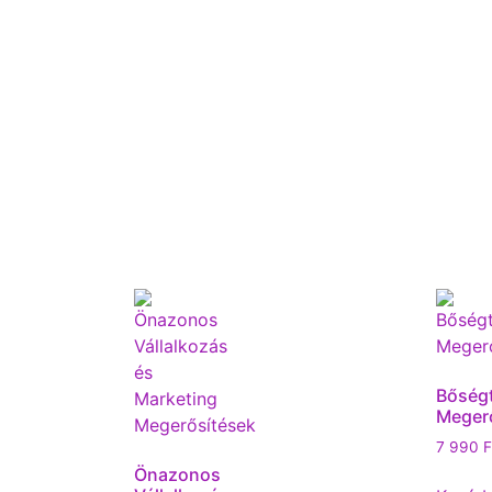
Bőség
Meger
7 990
F
Önazonos