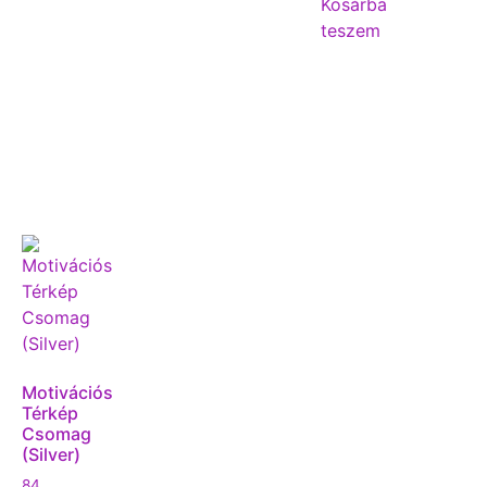
Kosárba
teszem
Motivációs
Térkép
Csomag
(Silver)
84