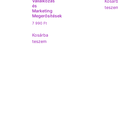
Vállalkozás
Kosár
és
tesze
Marketing
Megerősítések
7 990
Ft
Kosárba
teszem