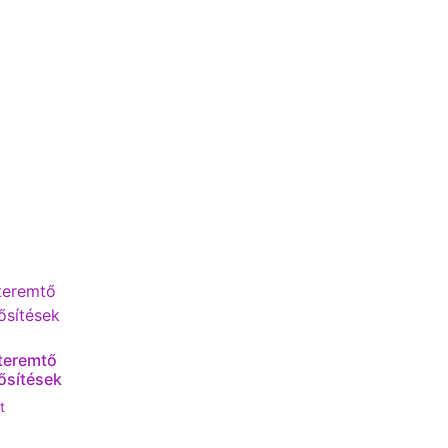
teremtő
ősítések
t